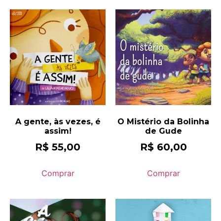
A gente, às vezes, é
O Mistério da Bolinha
assim!
de Gude
R$
55,00
R$
60,00
Comprar
Comprar