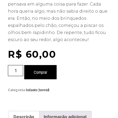
pensava em alguma coisa para fazer. Cada
hora queria algo, mas não sabia direito o que
era. Então, no meio dos brinquedos
espalhados pelo chão, começou a piscar os
olhos bem rapidinho. De repente, tudo ficou
escuro ao seu redor, algo aconteceu!
R$
60,00
Comprar
Categoria
Infanto Juvenil
Descrição
Informação adicional